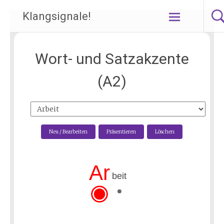
Klangsignale!
Zum
Inhalt
springen
Wort- und Satzakzente
(A2)
Neu / Bearbeiten
Präsentieren
Löschen
Ar
beit