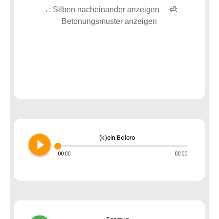
→
: Silben nacheinander anzeigen
⏎
:
Betonungsmuster anzeigen
play_circle_filled
(k)ein Bolero
00:00
00:00