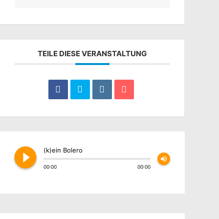
TEILE DIESE VERANSTALTUNG
play_circle_filled
(k)ein Bolero
volume_up
00:00
00:00