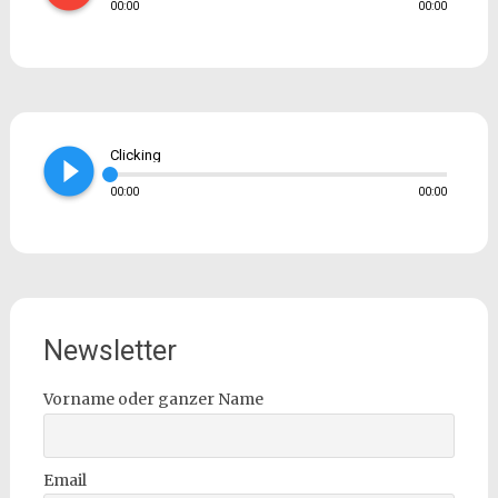
00:00
00:00
play_circle_filled
Clicking
00:00
00:00
Newsletter
Vorname oder ganzer Name
Email