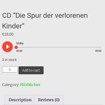
CD “Die Spur der verlorenen
Kinder”
€
18,00
play_circle_filled
Vicky
00:00
00:00
3 in stock
CD
Add to cart
"Die
Spur
Category:
Hörbücher
der
verlorenen
Kinder"
Description
Reviews (0)
quantity